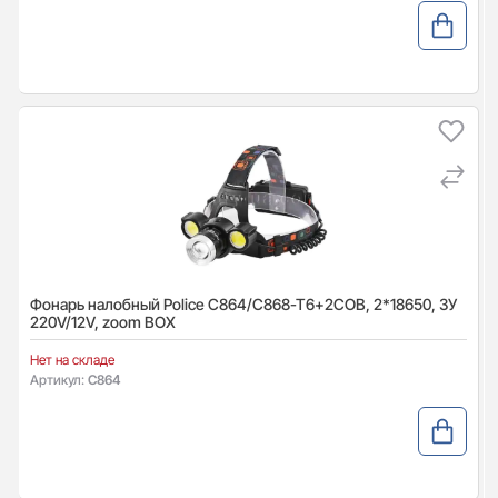
Фонарь налобный Police C864/C868-T6+2COB, 2*18650, ЗУ
220V/12V, zoom BOX
Нет на складе
Артикул:
C864