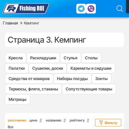
Главная
Кемпинг
Страница 3. Кемпинг
Кресла
Раскладушки
Стулья
Столы
Палатки
Сушилки, доски
Карематы и сидушки
Средства от комаров
Наборы посуды
Зонты
Термосы, фляги, стаканы
Сопутствующие товары
Матрацы
умолчанию
цене
названию
рейтингу
Фильтр
Все