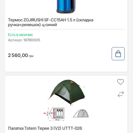
Термос ZOJIRUSHI SF-CС15AH 1.5 л (складна
ручка+ремешок) ц:синий
Есть в наличии
Артикул:
16780005
2 560,00
грн
Палатка Totem Tepee 3 (V2) UTTT-026