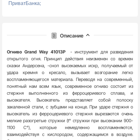
ПриватБанка;
Описание
Огниво Grand Way 41013P
- инструмент для разведения
открытого огня. Принцип действия неизменен со времен
сказки Андерсена, -сноп высекаемых искр, получаемый от
удара кремня о кресало, вызывает возгорание легко
воспламеняющегося материала. Переводя на современный,
понятный нам всем язык, современное огниво состоит из
стержня выполненного из ферроцериевого сплава, и
высекателя. Высекатель представляет собой полоску
закаленной стали, с зубцами на конце. При ударе стержня о
высекатель из ферроцериевого стержня вырезаются очень
мелкие разогретые стружки (t° стружки при высекании 900-
1100 С°), которые немедленно воспламеняются,
взаимодействуя с кислородом, содержащимся в воздухе.