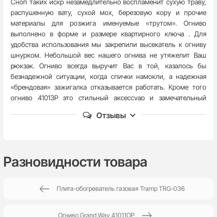
Сноп таких искр незамедлительно воспламенит сухую траву,
распушенную вату, сухой мох, березовую кору и прочие
материалы для розжига именуемые «трутом». Огниво
выполнено в форме и размере квартирного ключа . Для
удобства использования мы закрепили высекатель к огниву
шнурком. Небольшой вес нашего огнива не утяжелит Ваш
рюкзак. Огниво всегда выручит Вас в той, казалось бы
безнадежной ситуации, когда спички намокли, а надежная
«брендовая» зажигалка отказывается работать. Кроме того
огниво 41013P это стильный аксессуар и замечательный
нетривиальный подарок.
Отзывы
Характеристики:
Общая длина, мм:
100
Пока нет комментариев
Разновидности товара
Ширина лезвия, мм:
8
Плита-обогреватель газовая Tramp TRG-036
Поверхность лезвия:
Black Stonewash
Написать отзыв
Материал рукоятки:
Пластик
Огниво Grand Way 41011OP