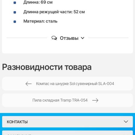
Длинна: 69 см
Длинна режущей части: 52 см
Материал: сталь
Отзывы
Пока нет комментариев
Разновидности товара
Компас на шнурке Sol сувенирный SLA-004
Написать отзыв
Пила складная Tramp TRA-054
Имя*
КОНТАКТЫ
Email