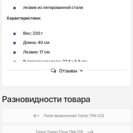
лезвие из легированной стали
Характеристики:
Вес: 230 г
Длина: 40 см
Лезвие: 17 см
В сложенном виде: 22,5 х 5,5 см
Отзывы
Материал: Сталь
Пока нет комментариев
Разновидности товара
Пила проволочная Tramp TRA-022
Написать отзыв
Топор Tramp 23см TRA-178