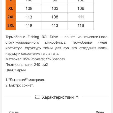
Термобелье Fishing ROI Drive - пошит из качественного
структурированного микрофлиса. Термобелье имеет
клетчатую структуру ткани для лучшего отведения влаги
наружу и сохранение тепла тела.
Материал: 95% Polyester, 5% Spandex
Плотность ткани: 240 г/м2
Цвет: Серый
1. "Дышащий" материал.
2. Быстро сохнет.
3. Антибактериальная обработка материала позволяет дольше
хранить свежесть и предотвращает появление неприятных
Характеристики
запахов. Не вызывает аллергию.
4. Плоские швы предоставляют прочность изделию и
Серия:
Drive
дополнительное удобство - не натирают кожу.