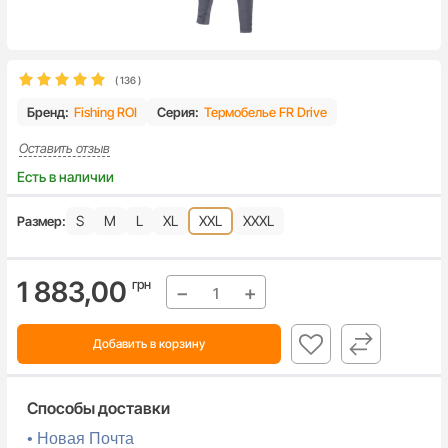
(
136
)
Бренд:
Fishing ROI
Серия:
Термобелье FR Drive
Оставить отзыв
Есть в наличии
S
M
L
XL
XXL
XXXL
Размер:
1 883,00
грн
−
+
Добавить в корзину
Способы доставки
• Новая Почта