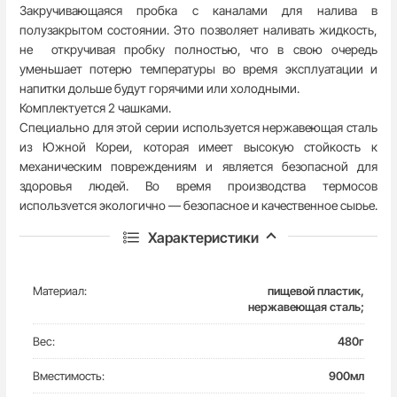
Закручивающаяся пробка с каналами для налива в
полузакрытом состоянии. Это позволяет наливать жидкость,
не откручивая пробку полностью, что в свою очередь
уменьшает потерю температуры во время эксплуатации и
напитки дольше будут горячими или холодными.
Комплектуется 2 чашками.
Специально для этой серии используется нержавеющая сталь
из Южной Кореи, которая имеет высокую стойкость к
механическим повреждениям и является безопасной для
здоровья людей. Во время производства термосов
используется экологично — безопасное и качественное сырье.
Он полностью безопасен для людей и окружающей среды, не
Характеристики
содержит вредоносных ВРА- веществ. Внешнее покрытие
термоса защищает от скольжения в руке и придает стильный
вид. Внутренне покрытие дополнительно обработано , что
Материал:
пищевой пластик,
позволяет его мыть тщательно изнутри.
Термос Ranger Expert
нержавеющая сталь;
0,9 L
легко помещается в сумке или рюкзаке.
Вес:
480г
Вместимость:
900мл