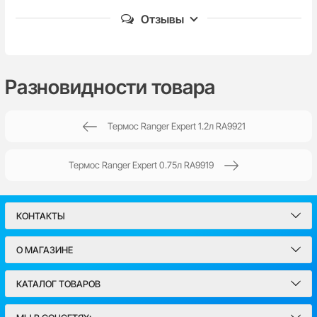
Отзывы
Пока нет комментариев
Разновидности товара
Термос Ranger Expert 1.2л RA9921
Написать отзыв
Термос Ranger Expert 0.75л RA9919
Имя*
КОНТАКТЫ
Email
О МАГАЗИНЕ
Введите комментарий*
КАТАЛОГ ТОВАРОВ