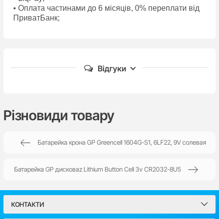
• Оплата частинами до 6 місяців, 0% переплати від
ПриватБанк;
Відгуки
Поки немає відгуків
Різновиди товару
Батарейка крона GP Greencell 1604G-S1, 6LF22, 9V солевая
Написати відгук
Батарейка GP дисковаz Lithium Button Cell 3v CR2032-8U5
Ім'я*
КОНТАКТИ
Email