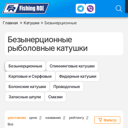
Главная
Катушки
Безынерционные
Безынерционные
рыболовные катушки
Безынерционные
Спиннинговые катушки
Карповые и Серфовые
Фидерные катушки
Болонские катушки
Проводочные
Запасные шпули
Смазки
умолчанию
цене
названию
рейтингу
Фильтр
Все