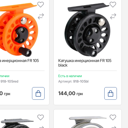
а инерционная FR 105
Катушка инерционная FR 105
black
аличии
Есть в наличии
:
918-105red
Артикул:
918-105bl
00
144,00
грн
грн