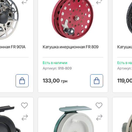
нная FR 901A
Катушка инерционная FR 809
Катушк
Есть в наличии
Есть в н
Артикул:
918-809
Артикул
133,00
119,0
грн