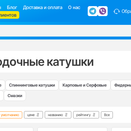
ы
Блог
Доставка и оплата
О нас
Обра
лиентов
одочные катушки
е
Спиннинговые катушки
Карповые и Серфовые
Фидерны
Смазки
умолчанию
цене
названию
рейтингу
Все