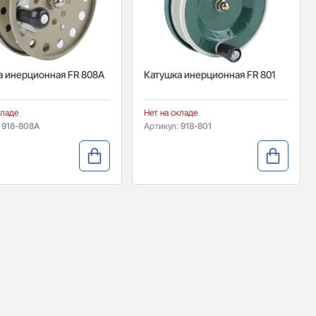
а инерционная FR 808A
Катушка инерционная FR 801
кладе
Нет на складе
:
918-808A
Артикул:
918-801