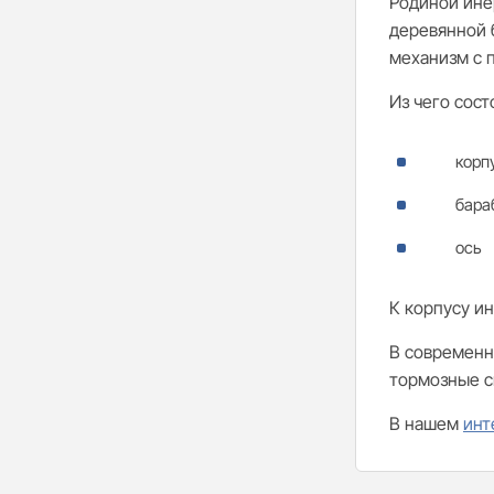
Родиной инер
деревянной 
механизм с 
Из чего сост
корп
бара
ось
К корпусу и
В современн
тормозные с
В нашем
инт