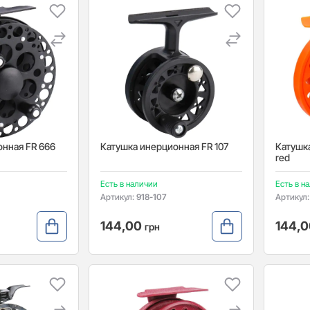
онная FR 666
Катушка инерционная FR 107
Катушк
red
Есть в наличии
Есть в н
Артикул:
918-107
Артикул
144,00
144,
грн