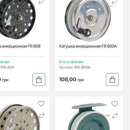
а инерционная FR 808
Катушка инерционная FR 800A
аличии
Есть в наличии
:
918-808
Артикул:
918-800A
0
108,00
грн
грн