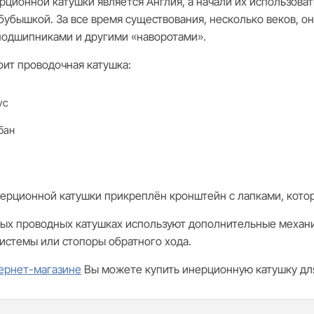
ционной катушки является Англия, а начали их использоват
бубышкой. За все время существования, несколько веков, о
подшипниками и другими «наворотами».
оит проводочная катушка:
ус
бан
нерционной катушки прикреплён кронштейн с лапками, кот
ых проводных катушках используют дополнительные механи
истемы или стопоры обратного хода.
ернет-магазине
Вы можете купить инерционную катушку дл