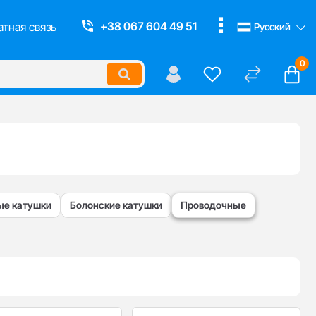
Смотреть все
+38 067 604 49 51
тная связь
Русский
0
е катушки
Болонские катушки
Проводочные