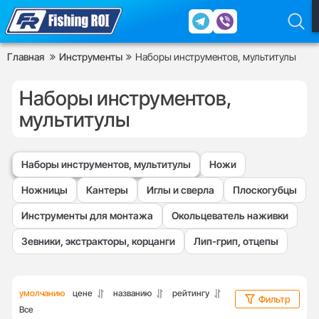
Главная
Инструменты
Наборы инструментов, мультитулы
Наборы инструментов,
мультитулы
Наборы инструментов, мультитулы
Ножи
Ножницы
Кантеры
Иглы и сверла
Плоскогубцы
Инструменты для монтажа
Окольцеватель наживки
Зевники, экстракторы, корцанги
Лип-грип, отцепы
умолчанию
цене
названию
рейтингу
Фильтр
Все