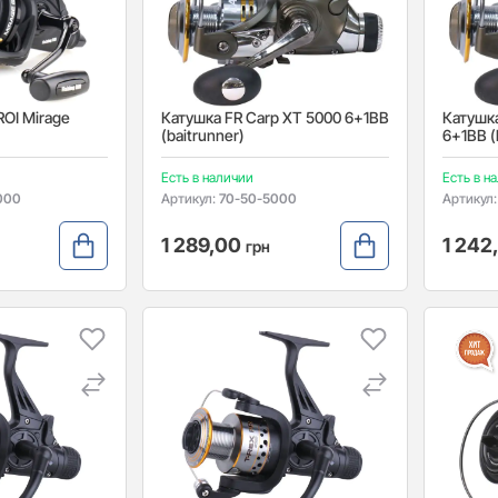
ROI Mirage
Катушка FR Carp XT 5000 6+1BB
Катушка
(baitrunner)
6+1BB (
Есть в наличии
Есть в н
000
Артикул:
70-50-5000
Артикул
1 289,00
1 242
грн