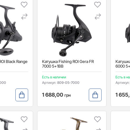
ROI Black Range
Катушка Fishing ROI Gera FR
Катушка
7000 5+1BB
6000 5
Есть в наличии
Есть в н
000
Артикул:
809-05-7000
Артикул
1 688,00
1 655
грн