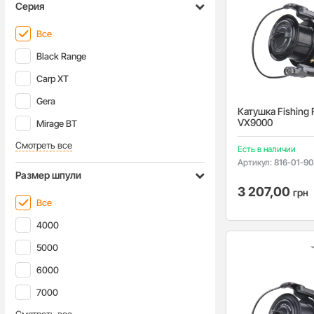
Серия
Все
Black Range
Carp XT
Gera
Катушка Fishing 
VX9000
Mirage BT
Смотреть все
Есть в наличии
Артикул:
816-01-9
Размер шпули
3 207,00
грн
Все
4000
5000
6000
7000