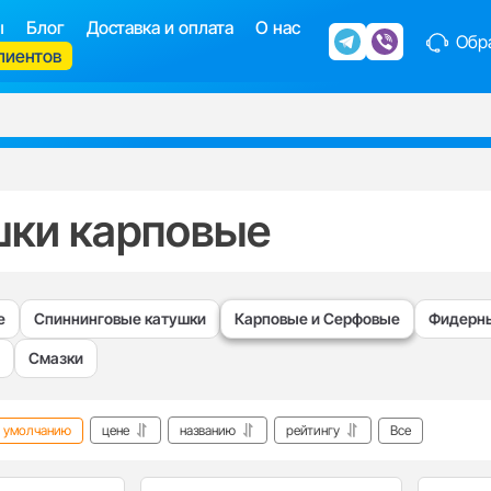
ы
Блог
Доставка и оплата
О нас
Обра
лиентов
шки карповые
е
Спиннинговые катушки
Карповые и Серфовые
Фидерны
Смазки
умолчанию
цене
названию
рейтингу
Все