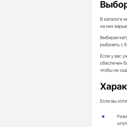
Выбор
В каталоге 
на них варьи
Выбирая кату
рыбачить с 
Если у вас у
обеспечен б
чтобы не ош
Харак
Если вы хот
Разм
шпул