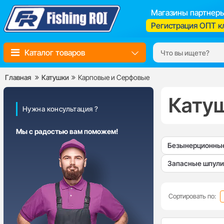
Магазины партнер
Регистрация ОПТ к
Каталог товаров
Главная
Катушки
Карповые и Серфовые
Кату
Нужна консультация ?
Мы с радостью вам поможем!
Безынерционны
Запасные шпули
Сортировать по: