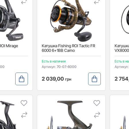
ROI Mirage
Катушка Fishing ROI Tactic FR
Катушка
6000 6+1BB Camo
VX8000
Есть в наличии
Есть в н
000
Артикул:
70-07-6000
Артикул
2 039,00
2 75
грн