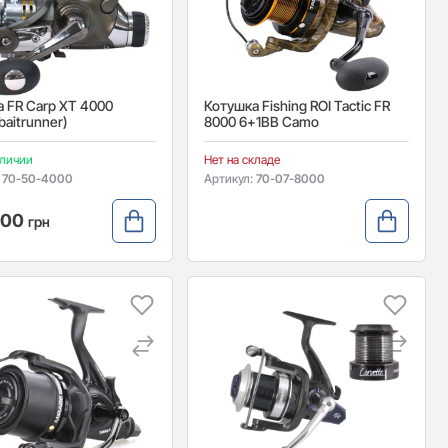
 FR Carp XT 4000
Котушка Fishing ROI Tactic FR
baitrunner)
8000 6+1BB Camo
аличии
Нет на складе
:
70-50-4000
Артикул:
70-07-8000
,00
грн