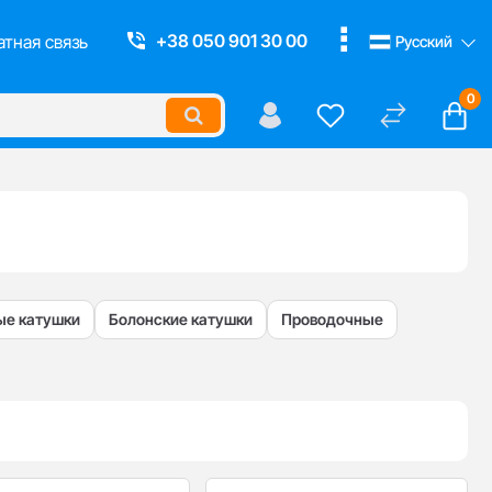
Смотреть все
+38 050 901 30 00
тная связь
Русский
0
е катушки
Болонские катушки
Проводочные