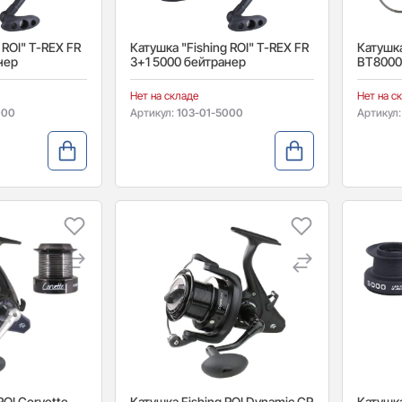
 ROI" T-REX FR
Катушка "Fishing ROI" T-REX FR
Катушка
нер
3+1 5000 бейтранер
BT8000
Нет на складе
Нет на с
000
Артикул:
103-01-5000
Артикул
ROI Corvette
Катушка Fishing ROI Dynamic CR
Катушка