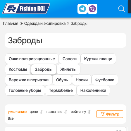
Главная
Одежда и экипировка
Заброды
Заброды
Очки поляризационные
Сапоги
Куртки-плащи
Костюмы
Заброды
Жилеты
Варежки и перчатки
Обувь
Носки
Футболки
Головные уборы
Термобельё
Наколенники
умолчанию
цене
названию
рейтингу
Фильтр
Все