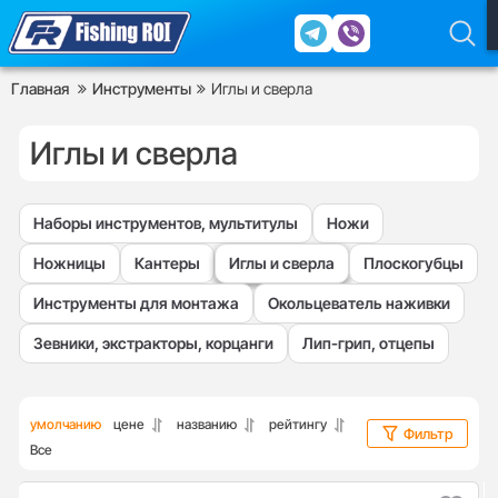
Главная
Инструменты
Иглы и сверла
Иглы и сверла
Наборы инструментов, мультитулы
Ножи
Ножницы
Кантеры
Иглы и сверла
Плоскогубцы
Инструменты для монтажа
Окольцеватель наживки
Зевники, экстракторы, корцанги
Лип-грип, отцепы
умолчанию
цене
названию
рейтингу
Фильтр
Все