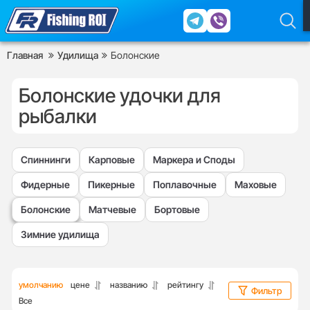
Главная
Удилища
Болонские
Болонские удочки для
рыбалки
Спиннинги
Карповые
Маркера и Споды
Фидерные
Пикерные
Поплавочные
Маховые
Болонские
Матчевые
Бортовые
Зимние удилища
умолчанию
цене
названию
рейтингу
Фильтр
Все