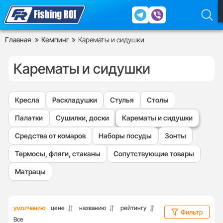
Главная
Кемпинг
Карематы и сидушки
Карематы и сидушки
Кресла
Раскладушки
Стулья
Столы
Палатки
Сушилки, доски
Карематы и сидушки
Средства от комаров
Наборы посуды
Зонты
Термосы, фляги, стаканы
Сопутствующие товары
Матрацы
умолчанию
цене
названию
рейтингу
Фильтр
Все