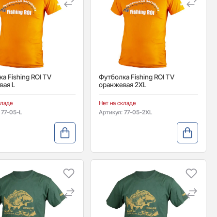
а Fishing ROI TV
Футболка Fishing ROI TV
вая L
оранжевая 2XL
кладе
Нет на складе
:
77-05-L
Артикул:
77-05-2XL