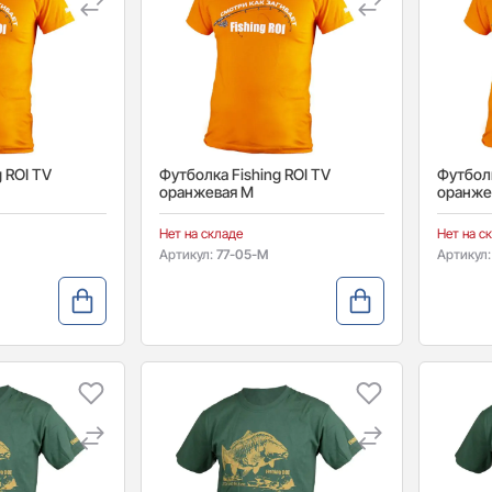
 ROI TV
Футболка Fishing ROI TV
Футболк
оранжевая M
оранже
Нет на складе
Нет на с
Артикул:
77-05-M
Артикул