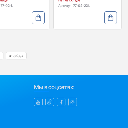
кладе
Нет на складе
:
77-02-L
Артикул:
77-04-2XL
вперёд »
Мы в соцсетях: