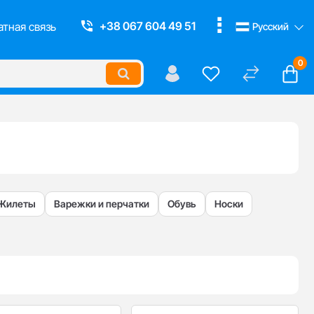
Смотреть все
+38 067 604 49 51
тная связь
Русский
0
Жилеты
Варежки и перчатки
Обувь
Носки