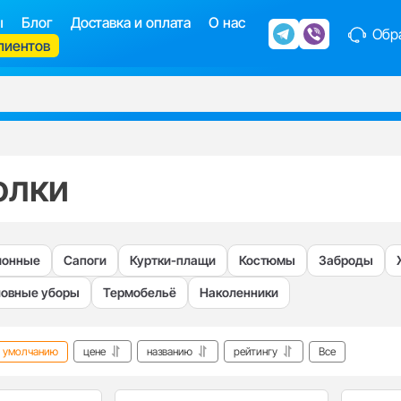
ы
Блог
Доставка и оплата
О нас
Обра
лиентов
олки
ионные
Сапоги
Куртки-плащи
Костюмы
Заброды
ловные уборы
Термобельё
Наколенники
умолчанию
цене
названию
рейтингу
Все