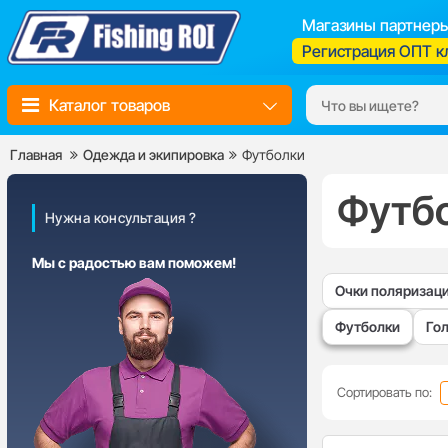
Магазины партнер
Регистрация ОПТ к
Каталог товаров
Главная
Одежда и экипировка
Футболки
Футб
Нужна консультация ?
Мы с радостью вам поможем!
Очки поляризац
Футболки
Го
Сортировать по: