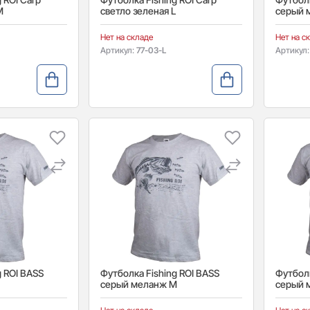
M
светло зеленая L
серый 
Нет на складе
Нет на с
Артикул:
77-03-L
Артикул
g ROI BASS
Футболка Fishing ROI BASS
Футболк
серый меланж M
серый 