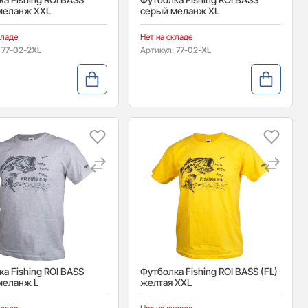
меланж XXL
серый меланж XL
кладе
Нет на складе
:
77-02-2XL
Артикул:
77-02-XL
а Fishing ROI BASS
Футболка Fishing ROI BASS (FL)
меланж L
желтая XXL