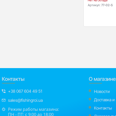
Нет на складе
Артикул:
77-02-S
Контакты
О магазине
+38 067 604 49 51
Новости
Доставка и
sales@fishingroi.ua
Контакты
Режим работы магазина:
ПН - ПТ: с 9:00 до 18:00