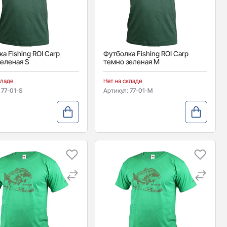
а Fishing ROI Carp
Футболка Fishing ROI Carp
еленая S
темно зеленая M
кладе
Нет на складе
:
77-01-S
Артикул:
77-01-M