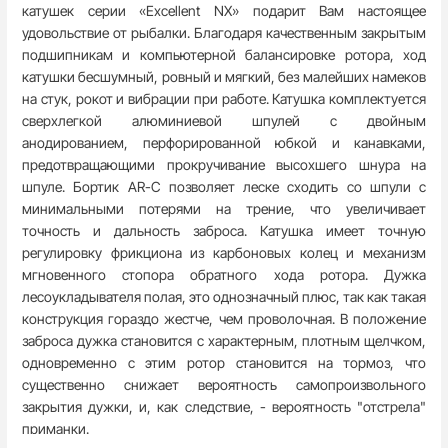
катушек серии «Excellent NX» подарит Вам настоящее
удовольствие от рыбалки. Благодаря качественным закрытым
подшипникам и компьютерной балансировке ротора, ход
катушки бесшумный, ровный и мягкий, без малейших намеков
на стук, рокот и вибрации при работе. Катушка комплектуется
сверхлегкой алюминиевой шпулей с двойным
анодированием, перфорированной юбкой и канавками,
предотвращающими прокручивание высохшего шнура на
шпуле. Бортик AR-C позволяет леске сходить со шпули с
минимальными потерями на трение, что увеличивает
точность и дальность заброса. Катушка имеет точную
регулировку фрикциона из карбоновых колец и механизм
мгновенного стопора обратного хода ротора. Дужка
лесоукладывателя полая, это однозначный плюс, так как такая
конструкция гораздо жестче, чем проволочная. В положение
заброса дужка становится с характерным, плотным щелчком,
одновременно с этим ротор становится на тормоз, что
существенно снижает вероятность самопроизвольного
закрытия дужки, и, как следствие, - вероятность "отстрела"
приманки.