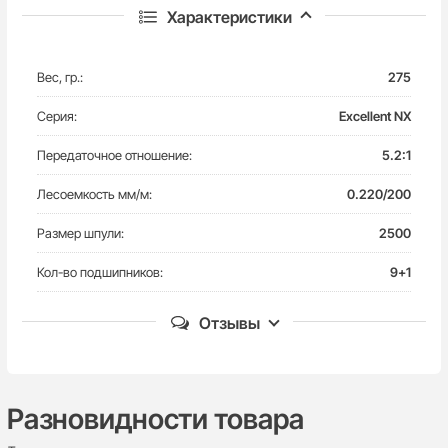
Относительно небольшой вес катушек и превосходная
Характеристики
укладка шнура позволяет использовать серию в
ультралайтовой ловле.
Особенности:
Вес, гр.:
275
- корпус выполнен из сверхпрочного алюминия
- полая дужка лесоукладывателя
Серия:
Excellent NX
- арочная конструкция ротора
Передаточное отношение:
5.2:1
- мгновенный стопор обратного хода
- система перекрестной намотки шнура
Лесоемкость мм/м:
0.220/200
- безшумное вращение
- алюминиевая шпуля ABS
Размер шпули:
2500
- металлическая рукоять
- удобный кноб из материала EVA
Кол-во подшипников:
9+1
- плавная настройка фрикциона
-антикоррозийные подшипники
Отзывы
Пока нет комментариев
Разновидности товара