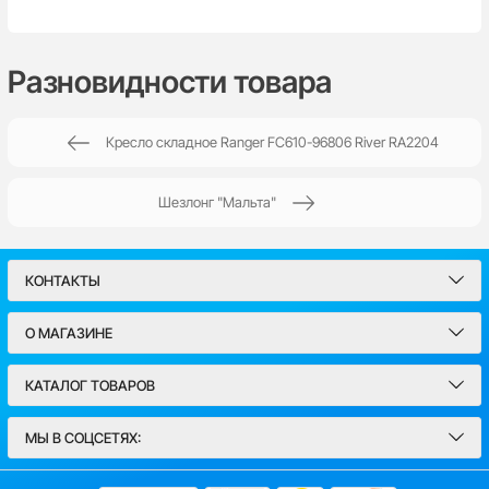
Пока нет комментариев
Разновидности товара
Кресло складное Ranger FC610-96806 River RA2204
Написать отзыв
Шезлонг "Мальта"
Имя*
КОНТАКТЫ
Email
О МАГАЗИНЕ
Введите комментарий*
КАТАЛОГ ТОВАРОВ
МЫ В СОЦСЕТЯХ: