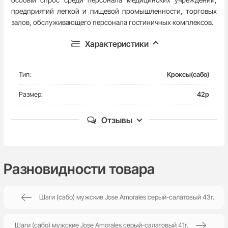
предприятий легкой и пищевой промышленности, торговых
залов, обслуживающего персонала гостиничных комплексов.
Характеристики
Тип:
Кроксы(сабо)
Размер:
42р
Отзывы
Пока нет комментариев
Разновидности товара
Шаги (сабо) мужские Jose Amorales серый-салатовый 43г.
Написать отзыв
Шаги (сабо) мужские Jose Amorales серый-салатовый 41г.