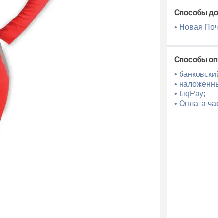
Способы до
• Новая По
Способы о
• банковски
• наложенн
• LiqPay;
• Оплата ча