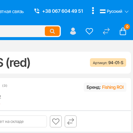
Смотреть все
+38 067 604 49 51
тная связь
Русский
0
 (red)
94-01-S
Артикул:
(
3
)
Бренд:
Fishing ROI
в
е
ет на складе