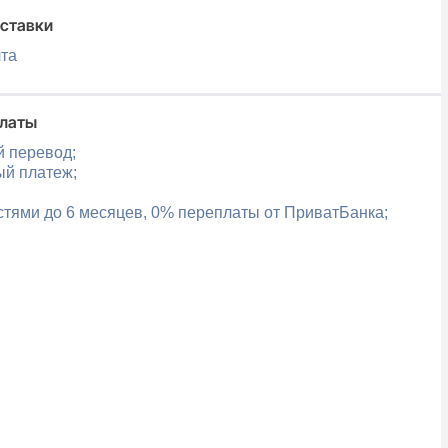
ставки
чта
платы
й перевод;
ый платеж;
стями до 6 месяцев, 0% переплаты от ПриватБанка;