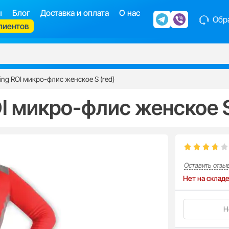
ы
Блог
Доставка и оплата
О нас
Обра
лиентов
ing ROI микро-флис женское S (red)
I микро-флис женское S
Оставить отзы
Нет на склад
Н