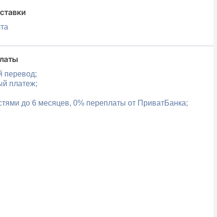
ставки
чта
платы
й перевод;
ый платеж;
стями до 6 месяцев, 0% переплаты от ПриватБанка;