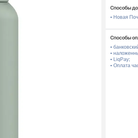
Способы до
• Новая По
Способы о
• банковски
• наложенн
• LiqPay;
• Оплата ча