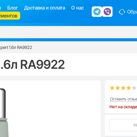
ы
Блог
Доставка и оплата
О нас
Обра
лиентов
pert 1.6л RA9922
1.6л RA9922
Оставить отзы
Нет на склад
Н