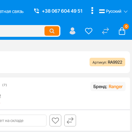
Смотреть все
+38 067 604 49 51
тная связь
Русский
0
RA9922
Артикул:
(
7
)
Бренд:
Ranger
в
е
ет на складе